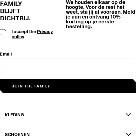
We houden elkaar op de
FAMILY
Items moeten ongedragen, onbeschadigd en ongebruikt
hoogte. Voor de rest het
BLIJFT
worden geretourneerd, met alle tags bevestigd en inclusief de
weet, sta jij al vooraan. Meld
originele verpakking.
je aan en ontvang 10%
DICHTBIJ.
korting op je eerste
bestelling.
I accept the
Privacy
policy
Email
JOIN THE FAMILY
KLEDING
SCHOENEN