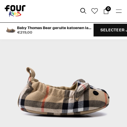
Skip
to
0
content
Baby Thomas Bear geruite katoenen laarsjes in zandbeige
SELECTEER 
€219,00